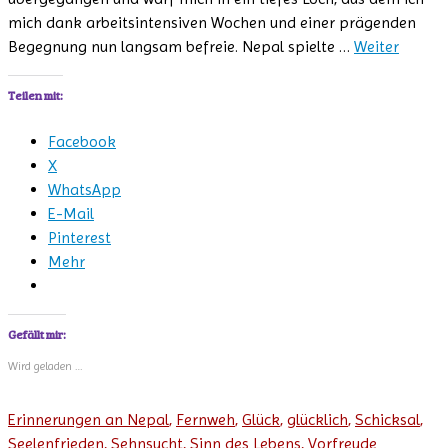
mich dank arbeitsintensiven Wochen und einer prägenden
Begegnung nun langsam befreie. Nepal spielte …
Weiter
Teilen mit:
Facebook
X
WhatsApp
E-Mail
Pinterest
Mehr
Gefällt mir:
Wird geladen …
Erinnerungen an Nepal
,
Fernweh
,
Glück
,
glücklich
,
Schicksal
,
Seelenfrieden
,
Sehnsucht
,
Sinn des Lebens
,
Vorfreude