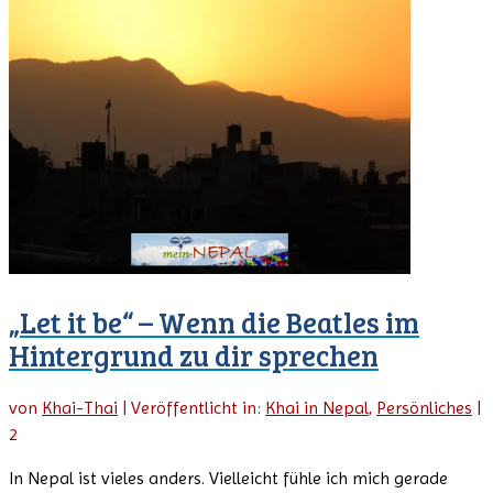
„Let it be“ – Wenn die Beatles im
Hintergrund zu dir sprechen
von
Khai-Thai
|
Veröffentlicht in:
Khai in Nepal
,
Persönliches
|
2
In Nepal ist vieles anders. Vielleicht fühle ich mich gerade