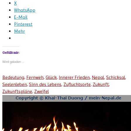
X
WhatsApp
E-Mail
Pinterest
Mehr
Gefällt mir:
Wird geladen …
Bedeutung
,
Fernweh
,
Glück
,
Innerer Frieden
,
Nepal
,
Schicksal
,
Seelenleben
,
Sinn des Lebens
,
Zufluchtsorte
,
Zukunft
,
Zukunftspläne
,
Zweifel