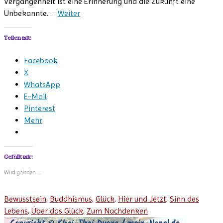
Vergangenheit ist eine Erinnerung und die Zukunft eine
Unbekannte. …
Weiter
Teilen mit:
Facebook
X
WhatsApp
E-Mail
Pinterest
Mehr
Gefällt mir:
Wird geladen …
Bewusstsein
,
Buddhismus
,
Glück
,
Hier und Jetzt
,
Sinn des
Lebens
,
Über das Glück
,
Zum Nachdenken