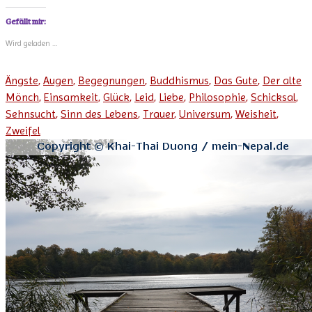
Gefällt mir:
Wird geladen …
Ängste
,
Augen
,
Begegnungen
,
Buddhismus
,
Das Gute
,
Der alte
Mönch
,
Einsamkeit
,
Glück
,
Leid
,
Liebe
,
Philosophie
,
Schicksal
,
Sehnsucht
,
Sinn des Lebens
,
Trauer
,
Universum
,
Weisheit
,
Zweifel