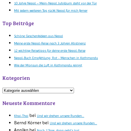
10 Jahre Nepal – Mein-Nepal Jubiläum steht vor der Tür
Mit jedem weiteren Tag rückt Nepal für mich ferner
Top Beiträge
Schöne Geschenkideen aus Nepal
Meine erste Nepal-Reise nach 3 Jahren Abstinenz
12 wichtige Reisetipps für deine erste Nepal-Reise
Nepal-Buch Empfehlung: Rot - Menschen in Kathmandu
Wie der Monsun die Luft in Kathmandu reinigt
Kategorien
Kategorien
Neueste Kommentare
bei
Khai-Thai
Und wir drehen unsere Runden…
Bernd Körner
bei
Und wir drehen unsere Runden…
Annika
bei
Noch 7 Tage, dann geht’s los!