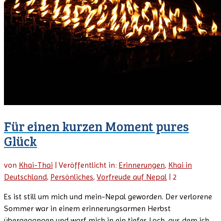
Für einen kurzen Moment pures
Glück
von
Khai-Thai
|
Veröffentlicht in:
Erinnerungen
,
Khai in
Deutschland
,
Persönliches
,
Vorfreude auf Nepal
|
2
Es ist still um mich und mein-Nepal geworden. Der verlorene
Sommer war in einem erinnerungsarmen Herbst
übergegangen und warf mich in ein tiefes Loch, aus dem ich