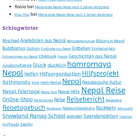
Kasia
bei
Meine erste Nepal-Reise nach 3 Jahren Abstinenz
bei
Khai-Thai
Meine erste Nepal-Reise nach 3 Jahren Abstinenz
Schlagwörter
Anekdoten aus Nepal
Abschied
Bildung in Nepal
Behindertenschule
Erdbeben
Buddhismus
Erinnerungen
Dashain
Eindrücke aus Nepal
Geschichten aus Nepal
Ethikbank
Erinnerungen an Nepal
Freude
hamromaya
Glück
glücklich
Gesellschaftskritik
Nepal
Hilfsprojekt
Hilfsorganisation
helfen
Nepal
Kathmandu
Nepalesische Kultur
mein-Nepal
Kritik
Nepal Reise
Nepal Feiertage
Nepal Hilfe
Nepal Flug
Reisebericht
Online-Shop
Reise
Persönliches
Reisepläne
Reisetagebuch
Rückkehr
Reisevorbereitung
Reisetipps
Sehnsucht
Snowland Ranag School
Spendenaktion
spenden
Tradition
Zweifel
Vorfreude