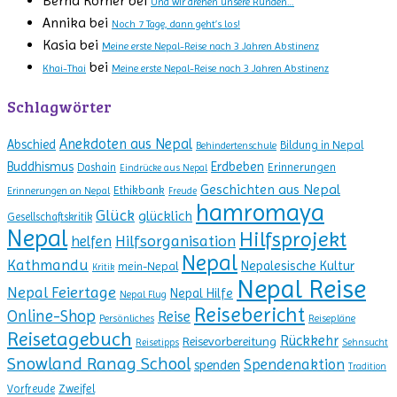
Bernd Körner
bei
Und wir drehen unsere Runden…
Annika
bei
Noch 7 Tage, dann geht’s los!
Kasia
bei
Meine erste Nepal-Reise nach 3 Jahren Abstinenz
bei
Khai-Thai
Meine erste Nepal-Reise nach 3 Jahren Abstinenz
Schlagwörter
Anekdoten aus Nepal
Abschied
Bildung in Nepal
Behindertenschule
Erdbeben
Buddhismus
Erinnerungen
Dashain
Eindrücke aus Nepal
Geschichten aus Nepal
Ethikbank
Erinnerungen an Nepal
Freude
hamromaya
Glück
glücklich
Gesellschaftskritik
Nepal
Hilfsprojekt
Hilfsorganisation
helfen
Nepal
Kathmandu
Nepalesische Kultur
mein-Nepal
Kritik
Nepal Reise
Nepal Feiertage
Nepal Hilfe
Nepal Flug
Reisebericht
Online-Shop
Reise
Persönliches
Reisepläne
Reisetagebuch
Rückkehr
Reisevorbereitung
Reisetipps
Sehnsucht
Snowland Ranag School
Spendenaktion
spenden
Tradition
Zweifel
Vorfreude