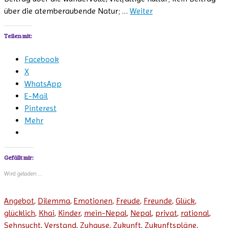
über die atemberaubende Natur; …
Weiter
Teilen mit:
Facebook
X
WhatsApp
E-Mail
Pinterest
Mehr
Gefällt mir:
Wird geladen …
Angebot
,
Dilemma
,
Emotionen
,
Freude
,
Freunde
,
Glück
,
glücklich
,
Khai
,
Kinder
,
mein-Nepal
,
Nepal
,
privat
,
rational
,
Sehnsucht
,
Verstand
,
Zuhause
,
Zukunft
,
Zukunftspläne
,