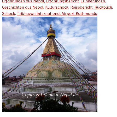
Erfahrungen aus Nepal
,
Erfahrungsbericht
,
Erinnerungen
,
Geschichten aus Nepal
,
Kulturschock
,
Reisebericht
,
Rückblick
,
Schock
,
Tribhuvan International Airport Kathmandu