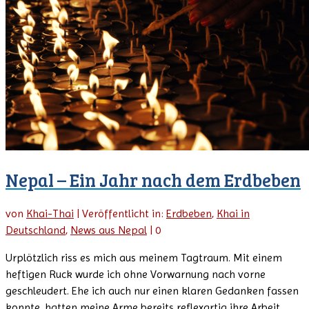
Nepal – Ein Jahr nach dem Erdbeben
von
Khai-Thai
|
Veröffentlicht in:
Erdbeben
,
Khai in
Deutschland
,
News aus Nepal
|
0
Urplötzlich riss es mich aus meinem Tagtraum. Mit einem
heftigen Ruck wurde ich ohne Vorwarnung nach vorne
geschleudert. Ehe ich auch nur einen klaren Gedanken fassen
konnte, hatten meine Arme bereits reflexartig ihre Arbeit