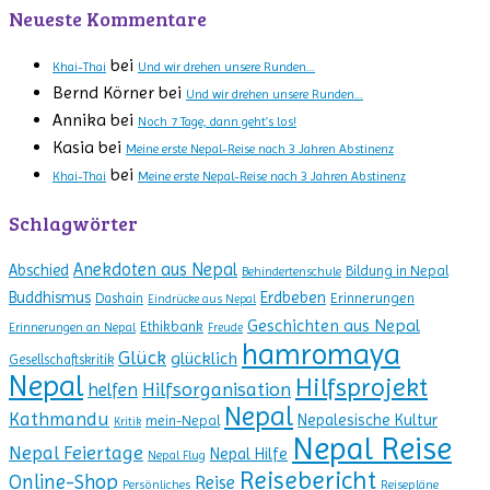
Neueste Kommentare
bei
Khai-Thai
Und wir drehen unsere Runden…
Bernd Körner
bei
Und wir drehen unsere Runden…
Annika
bei
Noch 7 Tage, dann geht’s los!
Kasia
bei
Meine erste Nepal-Reise nach 3 Jahren Abstinenz
bei
Khai-Thai
Meine erste Nepal-Reise nach 3 Jahren Abstinenz
Schlagwörter
Anekdoten aus Nepal
Abschied
Bildung in Nepal
Behindertenschule
Erdbeben
Buddhismus
Erinnerungen
Dashain
Eindrücke aus Nepal
Geschichten aus Nepal
Ethikbank
Erinnerungen an Nepal
Freude
hamromaya
Glück
glücklich
Gesellschaftskritik
Nepal
Hilfsprojekt
Hilfsorganisation
helfen
Nepal
Kathmandu
Nepalesische Kultur
mein-Nepal
Kritik
Nepal Reise
Nepal Feiertage
Nepal Hilfe
Nepal Flug
Reisebericht
Online-Shop
Reise
Persönliches
Reisepläne