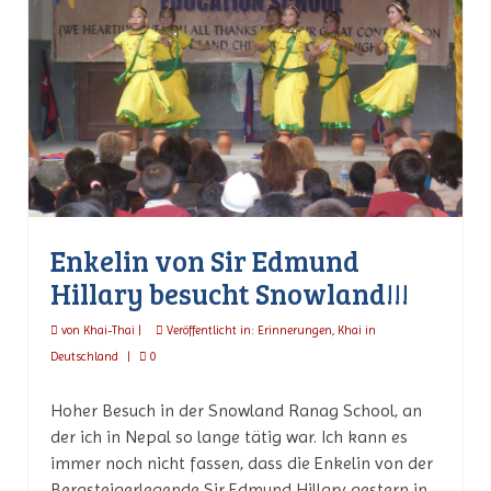
Enkelin von Sir Edmund
Hillary besucht Snowland!!!
von
Khai-Thai
|
Veröffentlicht in:
Erinnerungen
,
Khai in
Deutschland
|
0
Hoher Besuch in der Snowland Ranag School, an
der ich in Nepal so lange tätig war. Ich kann es
immer noch nicht fassen, dass die Enkelin von der
Bergsteigerlegende Sir Edmund Hillary gestern in