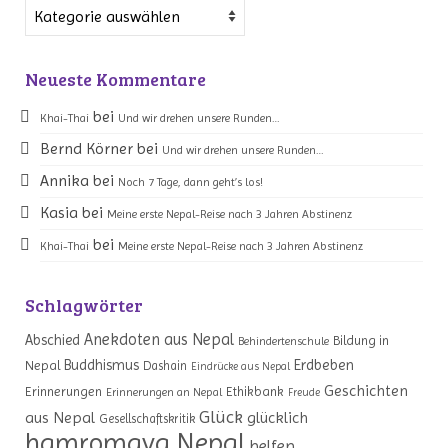
Kategorien
Neueste Kommentare
bei
Khai-Thai
Und wir drehen unsere Runden…
Bernd Körner
bei
Und wir drehen unsere Runden…
Annika
bei
Noch 7 Tage, dann geht’s los!
Kasia
bei
Meine erste Nepal-Reise nach 3 Jahren Abstinenz
bei
Khai-Thai
Meine erste Nepal-Reise nach 3 Jahren Abstinenz
Schlagwörter
Anekdoten aus Nepal
Abschied
Bildung in
Behindertenschule
Erdbeben
Buddhismus
Nepal
Dashain
Eindrücke aus Nepal
Geschichten
Erinnerungen
Ethikbank
Erinnerungen an Nepal
Freude
Glück
aus Nepal
glücklich
Gesellschaftskritik
hamromaya Nepal
helfen