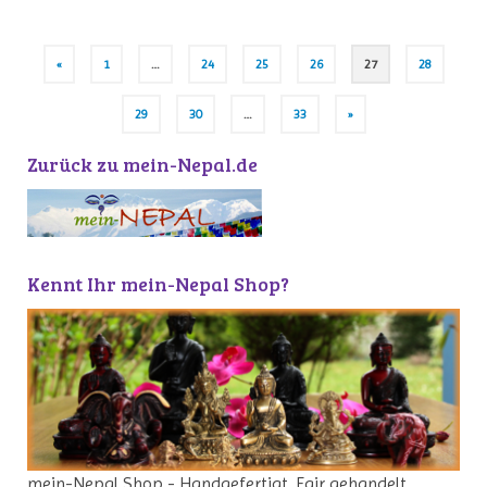
Seitennummerierung
«
1
…
24
25
26
27
28
der
Beiträge
29
30
…
33
»
Zurück zu mein-Nepal.de
Kennt Ihr mein-Nepal Shop?
mein-Nepal Shop - Handgefertigt. Fair gehandelt.