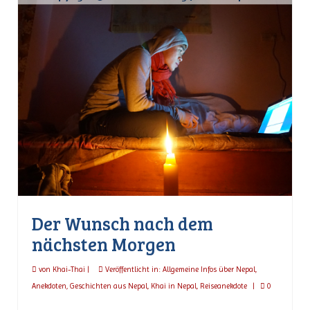
Der Wunsch nach dem
nächsten Morgen
von
Khai-Thai
|
Veröffentlicht in:
Allgemeine Infos über Nepal
,
Anekdoten
,
Geschichten aus Nepal
,
Khai in Nepal
,
Reiseanekdote
|
0