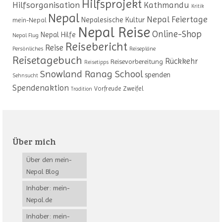
Hilfsprojekt
Hilfsorganisation
Kathmandu
Kritik
Nepal
Nepal Feiertage
Nepalesische Kultur
mein-Nepal
Nepal Reise
Online-Shop
Nepal Hilfe
Nepal Flug
Reisebericht
Reise
Persönliches
Reisepläne
Reisetagebuch
Rückkehr
Reisevorbereitung
Reisetipps
Snowland Ranag School
spenden
Sehnsucht
Spendenaktion
Zweifel
Vorfreude
Tradition
Über mich
Über den mein-
Nepal Blog
Inhaber: mein-
Nepal.de
Inhaber: mein-