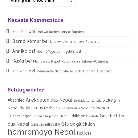
Neueste Kommentare
bei
Khai-Thai
Und wir drehen unsere Runden…
Bernd Körner
bei
Und wir drehen unsere Runden…
Annika
bei
Noch 7 Tage, dann geht’s los!
Kasia
bei
Meine erste Nepal-Reise nach 3 Jahren Abstinenz
bei
Khai-Thai
Meine erste Nepal-Reise nach 3 Jahren Abstinenz
Schlagwörter
Anekdoten aus Nepal
Abschied
Bildung in
Behindertenschule
Erdbeben
Buddhismus
Nepal
Dashain
Eindrücke aus Nepal
Geschichten
Erinnerungen
Ethikbank
Erinnerungen an Nepal
Freude
Glück
aus Nepal
glücklich
Gesellschaftskritik
hamromaya Nepal
helfen