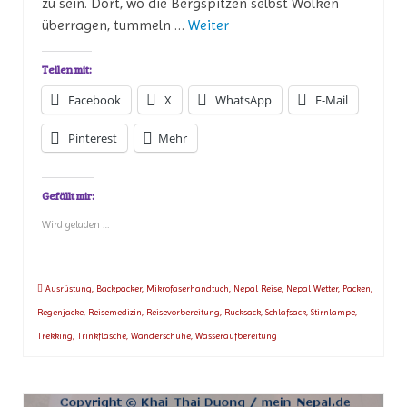
zu sein. Dort, wo die Bergspitzen selbst Wolken
überragen, tummeln …
Weiter
Teilen mit:
Facebook
X
WhatsApp
E-Mail
Pinterest
Mehr
Gefällt mir:
Wird geladen …
Ausrüstung
,
Backpacker
,
Mikrofaserhandtuch
,
Nepal Reise
,
Nepal Wetter
,
Packen
,
Regenjacke
,
Reisemedizin
,
Reisevorbereitung
,
Rucksack
,
Schlafsack
,
Stirnlampe
,
Trekking
,
Trinkflasche
,
Wanderschuhe
,
Wasseraufbereitung