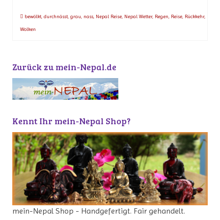
bewölkt
,
durchnässt
,
grau
,
nass
,
Nepal Reise
,
Nepal Wetter
,
Regen
,
Reise
,
Rückkehr
,
Wolken
Zurück zu mein-Nepal.de
Kennt Ihr mein-Nepal Shop?
mein-Nepal Shop - Handgefertigt. Fair gehandelt.