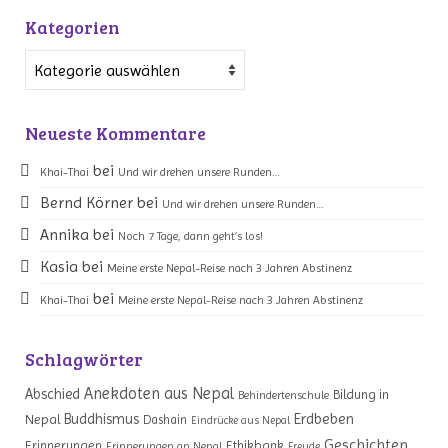
Kategorien
Kategorien
Neueste Kommentare
bei
Khai-Thai
Und wir drehen unsere Runden…
Bernd Körner
bei
Und wir drehen unsere Runden…
Annika
bei
Noch 7 Tage, dann geht’s los!
Kasia
bei
Meine erste Nepal-Reise nach 3 Jahren Abstinenz
bei
Khai-Thai
Meine erste Nepal-Reise nach 3 Jahren Abstinenz
Schlagwörter
Anekdoten aus Nepal
Abschied
Bildung in
Behindertenschule
Erdbeben
Buddhismus
Nepal
Dashain
Eindrücke aus Nepal
Geschichten
Erinnerungen
Ethikbank
Erinnerungen an Nepal
Freude