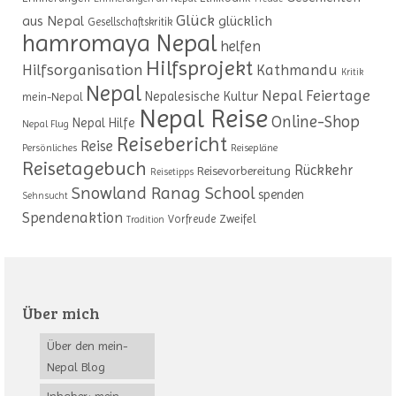
Glück
aus Nepal
glücklich
Gesellschaftskritik
hamromaya Nepal
helfen
Hilfsprojekt
Hilfsorganisation
Kathmandu
Kritik
Nepal
Nepal Feiertage
Nepalesische Kultur
mein-Nepal
Nepal Reise
Online-Shop
Nepal Hilfe
Nepal Flug
Reisebericht
Reise
Persönliches
Reisepläne
Reisetagebuch
Rückkehr
Reisevorbereitung
Reisetipps
Snowland Ranag School
spenden
Sehnsucht
Spendenaktion
Zweifel
Vorfreude
Tradition
Über mich
Über den mein-
Nepal Blog