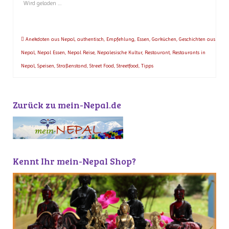
Wird geladen …
Anekdoten aus Nepal
,
authentisch
,
Empfehlung
,
Essen
,
Garküchen
,
Geschichten aus
Nepal
,
Nepal Essen
,
Nepal Reise
,
Nepalesische Kultur
,
Restaurant
,
Restaurants in
Nepal
,
Speisen
,
Straßenstand
,
Street Food
,
Streetfood
,
Tipps
Zurück zu mein-Nepal.de
Kennt Ihr mein-Nepal Shop?