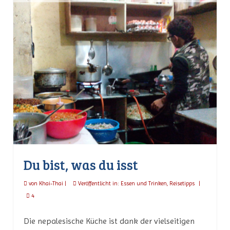
Du bist, was du isst
von
Khai-Thai
|
Veröffentlicht in:
Essen und Trinken
,
Reisetipps
|
4
Die nepalesische Küche ist dank der vielseitigen